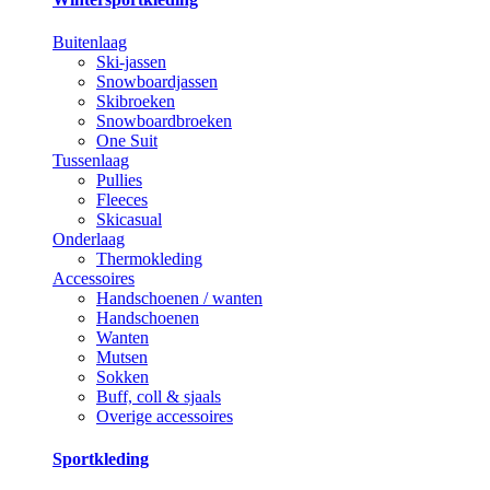
Buitenlaag
Ski-jassen
Snowboardjassen
Skibroeken
Snowboardbroeken
One Suit
Tussenlaag
Pullies
Fleeces
Skicasual
Onderlaag
Thermokleding
Accessoires
Handschoenen / wanten
Handschoenen
Wanten
Mutsen
Sokken
Buff, coll & sjaals
Overige accessoires
Sportkleding