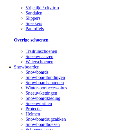
Vrije tijd / city trip
Sandalen
Slippers
Sneakers
Pantoffels
Overige schoenen
Trailrunschoenen
Sneeuwlaarzen
Waterschoenen
Snowboarden
Snowboards
Snowboardbindingen
Snowboardschoenen
Wintersportaccessoires
Sneeuwkettingen
Snowboardkleding
Sneeuwbrillen
Protectie
Helmen
Snowboardrugzakken
Snowboardhoezen
Schoenentassen