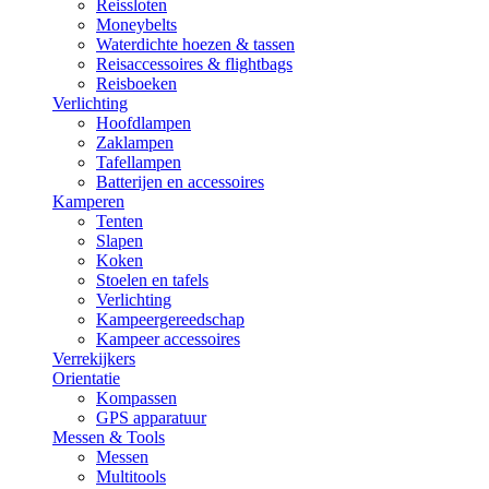
Reissloten
Moneybelts
Waterdichte hoezen & tassen
Reisaccessoires & flightbags
Reisboeken
Verlichting
Hoofdlampen
Zaklampen
Tafellampen
Batterijen en accessoires
Kamperen
Tenten
Slapen
Koken
Stoelen en tafels
Verlichting
Kampeergereedschap
Kampeer accessoires
Verrekijkers
Orientatie
Kompassen
GPS apparatuur
Messen & Tools
Messen
Multitools