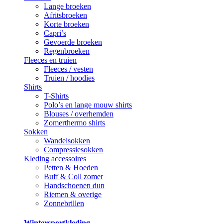
Lange broeken
Afritsbroeken
Korte broeken
Capri’s
Gevoerde broeken
Regenbroeken
Fleeces en truien
Fleeces / vesten
Truien / hoodies
Shirts
T-Shirts
Polo’s en lange mouw shirts
Blouses / overhemden
Zomerthermo shirts
Sokken
Wandelsokken
Compressiesokken
Kleding accessoires
Petten & Hoeden
Buff & Coll zomer
Handschoenen dun
Riemen & overige
Zonnebrillen
Wintersportkleding