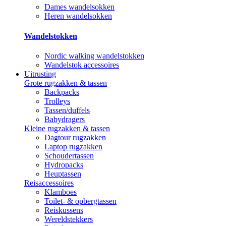
Dames wandelsokken
Heren wandelsokken
Wandelstokken
Nordic walking wandelstokken
Wandelstok accessoires
Uitrusting
Grote rugzakken & tassen
Backpacks
Trolleys
Tassen/duffels
Babydragers
Kleine rugzakken & tassen
Dagtour rugzakken
Laptop rugzakken
Schoudertassen
Hydropacks
Heuptassen
Reisaccessoires
Klamboes
Toilet- & opbergtassen
Reiskussens
Wereldstekkers