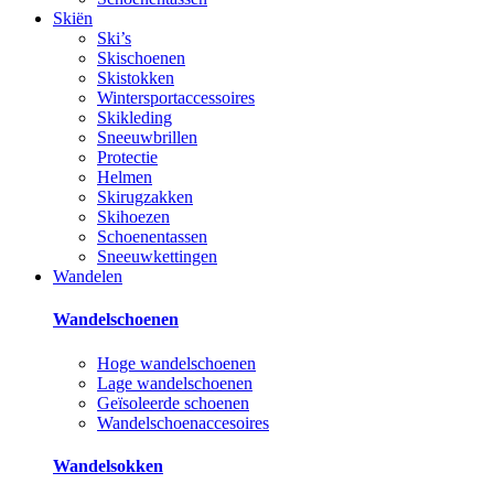
Skiën
Ski’s
Skischoenen
Skistokken
Wintersportaccessoires
Skikleding
Sneeuwbrillen
Protectie
Helmen
Skirugzakken
Skihoezen
Schoenentassen
Sneeuwkettingen
Wandelen
Wandelschoenen
Hoge wandelschoenen
Lage wandelschoenen
Geïsoleerde schoenen
Wandelschoenaccesoires
Wandelsokken