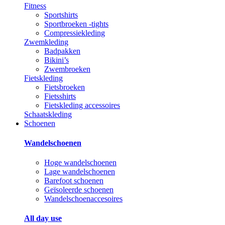
Fitness
Sportshirts
Sportbroeken -tights
Compressiekleding
Zwemkleding
Badpakken
Bikini’s
Zwembroeken
Fietskleding
Fietsbroeken
Fietsshirts
Fietskleding accessoires
Schaatskleding
Schoenen
Wandelschoenen
Hoge wandelschoenen
Lage wandelschoenen
Barefoot schoenen
Geïsoleerde schoenen
Wandelschoenaccesoires
All day use