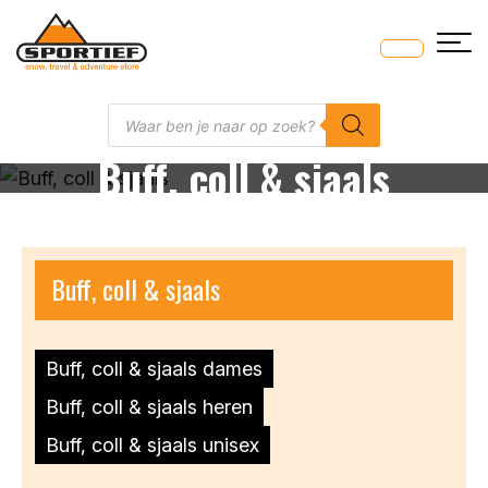
Skip
to
content
Producten
zoeken
Buff, coll & sjaals
Buff, coll & sjaals
Buff, coll & sjaals dames
Buff, coll & sjaals heren
Buff, coll & sjaals unisex