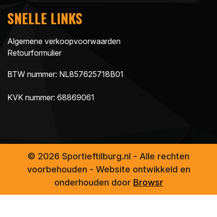
SNELLE LINKS
Algemene verkoopvoorwaarden
Retourformulier
BTW nummer: NL857625718B01
KVK nummer: 68869061
© 2026 Sportieftilburg.nl - Alle rechten
voorbehouden - Website ontwikkeld en
onderhouden door
Browsr