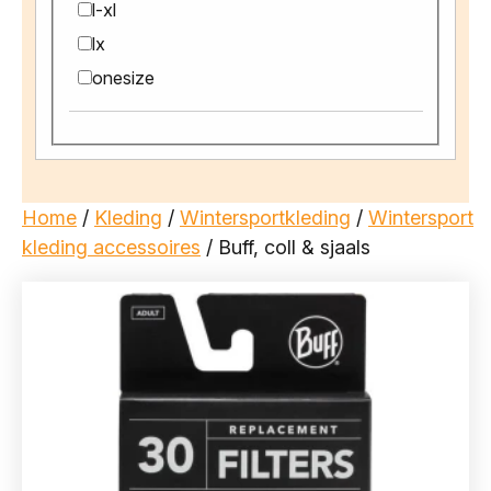
l-xl
lx
onesize
Home
/
Kleding
/
Wintersportkleding
/
Wintersport
kleding accessoires
/ Buff, coll & sjaals