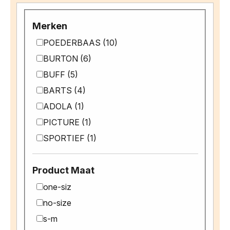
Merken
POEDERBAAS (10)
BURTON (6)
BUFF (5)
BARTS (4)
ADOLA (1)
PICTURE (1)
SPORTIEF (1)
Product Maat
one-siz
no-size
s-m