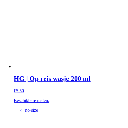
HG | Op reis wasje 200 ml
€
5.50
Beschikbare maten:
no-size