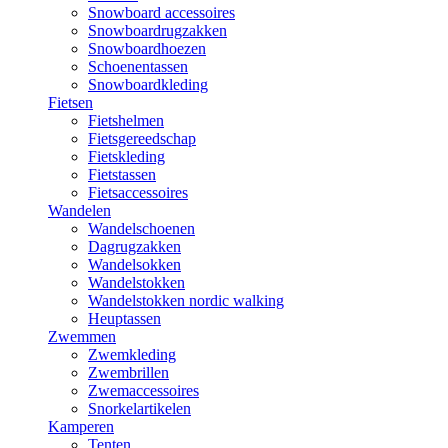
Snowboard accessoires
Snowboardrugzakken
Snowboardhoezen
Schoenentassen
Snowboardkleding
Fietsen
Fietshelmen
Fietsgereedschap
Fietskleding
Fietstassen
Fietsaccessoires
Wandelen
Wandelschoenen
Dagrugzakken
Wandelsokken
Wandelstokken
Wandelstokken nordic walking
Heuptassen
Zwemmen
Zwemkleding
Zwembrillen
Zwemaccessoires
Snorkelartikelen
Kamperen
Tenten