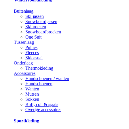
Buitenlaag
Ski-jassen
Snowboardjassen
Skibroeken
Snowboardbroeken
One Suit
Tussenlaag
Pullies
Fleeces
Skicasual
Onderlaag
Thermokleding
Accessoires
Handschoenen / wanten
Handschoenen
Wanten
Mutsen
Sokken
Buff, coll & sjaals
Overige accessoires
Sportkleding