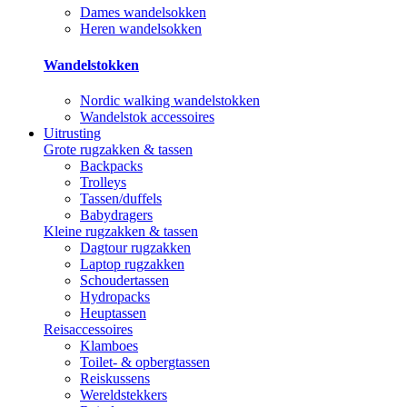
Dames wandelsokken
Heren wandelsokken
Wandelstokken
Nordic walking wandelstokken
Wandelstok accessoires
Uitrusting
Grote rugzakken & tassen
Backpacks
Trolleys
Tassen/duffels
Babydragers
Kleine rugzakken & tassen
Dagtour rugzakken
Laptop rugzakken
Schoudertassen
Hydropacks
Heuptassen
Reisaccessoires
Klamboes
Toilet- & opbergtassen
Reiskussens
Wereldstekkers