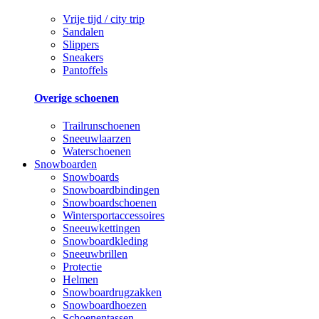
Vrije tijd / city trip
Sandalen
Slippers
Sneakers
Pantoffels
Overige schoenen
Trailrunschoenen
Sneeuwlaarzen
Waterschoenen
Snowboarden
Snowboards
Snowboardbindingen
Snowboardschoenen
Wintersportaccessoires
Sneeuwkettingen
Snowboardkleding
Sneeuwbrillen
Protectie
Helmen
Snowboardrugzakken
Snowboardhoezen
Schoenentassen