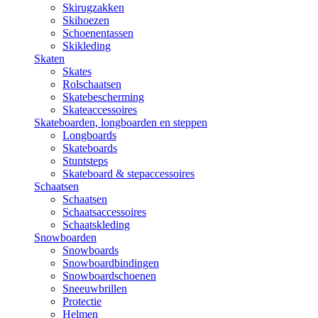
Skirugzakken
Skihoezen
Schoenentassen
Skikleding
Skaten
Skates
Rolschaatsen
Skatebescherming
Skateaccessoires
Skateboarden, longboarden en steppen
Longboards
Skateboards
Stuntsteps
Skateboard & stepaccessoires
Schaatsen
Schaatsen
Schaatsaccessoires
Schaatskleding
Snowboarden
Snowboards
Snowboardbindingen
Snowboardschoenen
Sneeuwbrillen
Protectie
Helmen