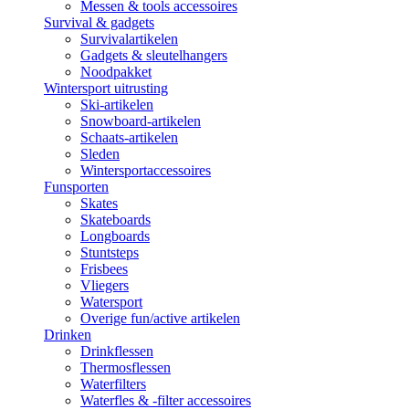
Messen & tools accessoires
Survival & gadgets
Survivalartikelen
Gadgets & sleutelhangers
Noodpakket
Wintersport uitrusting
Ski-artikelen
Snowboard-artikelen
Schaats-artikelen
Sleden
Wintersportaccessoires
Funsporten
Skates
Skateboards
Longboards
Stuntsteps
Frisbees
Vliegers
Watersport
Overige fun/active artikelen
Drinken
Drinkflessen
Thermosflessen
Waterfilters
Waterfles & -filter accessoires