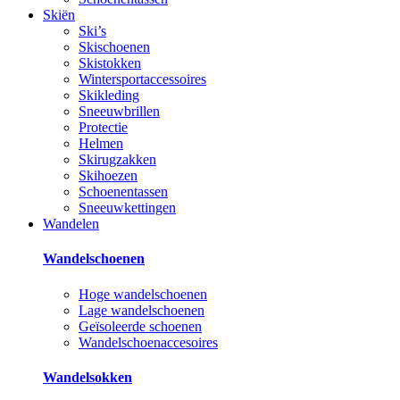
Skiën
Ski’s
Skischoenen
Skistokken
Wintersportaccessoires
Skikleding
Sneeuwbrillen
Protectie
Helmen
Skirugzakken
Skihoezen
Schoenentassen
Sneeuwkettingen
Wandelen
Wandelschoenen
Hoge wandelschoenen
Lage wandelschoenen
Geïsoleerde schoenen
Wandelschoenaccesoires
Wandelsokken