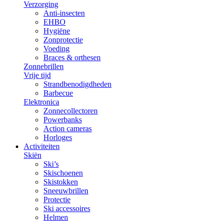
Verzorging
Anti-insecten
EHBO
Hygiëne
Zonprotectie
Voeding
Braces & orthesen
Zonnebrillen
Vrije tijd
Strandbenodigdheden
Barbecue
Elektronica
Zonnecollectoren
Powerbanks
Action cameras
Horloges
Activiteiten
Skiën
Ski’s
Skischoenen
Skistokken
Sneeuwbrillen
Protectie
Ski accessoires
Helmen