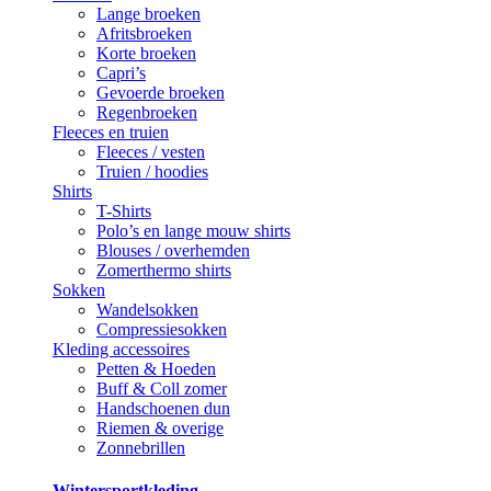
Lange broeken
Afritsbroeken
Korte broeken
Capri’s
Gevoerde broeken
Regenbroeken
Fleeces en truien
Fleeces / vesten
Truien / hoodies
Shirts
T-Shirts
Polo’s en lange mouw shirts
Blouses / overhemden
Zomerthermo shirts
Sokken
Wandelsokken
Compressiesokken
Kleding accessoires
Petten & Hoeden
Buff & Coll zomer
Handschoenen dun
Riemen & overige
Zonnebrillen
Wintersportkleding