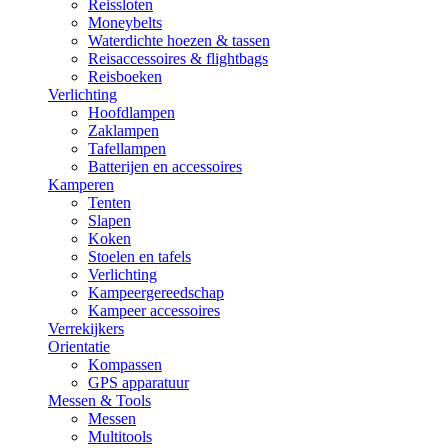
Reissloten
Moneybelts
Waterdichte hoezen & tassen
Reisaccessoires & flightbags
Reisboeken
Verlichting
Hoofdlampen
Zaklampen
Tafellampen
Batterijen en accessoires
Kamperen
Tenten
Slapen
Koken
Stoelen en tafels
Verlichting
Kampeergereedschap
Kampeer accessoires
Verrekijkers
Orientatie
Kompassen
GPS apparatuur
Messen & Tools
Messen
Multitools