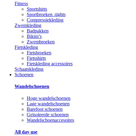
Fitness
Sportshirts
Sportbroeken -tights
Compressiekleding
Zwemkleding
Badpakken
Bikini’s
Zwembroeken
Fietskleding
Fietsbroeken
Fietsshirts
Fietskleding accessoires
Schaatskleding
Schoenen
Wandelschoenen
Hoge wandelschoenen
Lage wandelschoenen
Barefoot schoenen
Geïsoleerde schoenen
Wandelschoenaccesoires
All day use