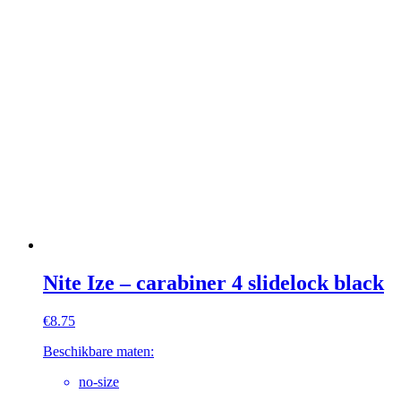
Nite Ize – carabiner 4 slidelock black
€
8.75
Beschikbare maten:
no-size