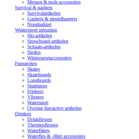
Messen & tools accessoires
Survival & gadgets
Survivalartikelen
Gadgets & sleutelhangers
Noodpakket
Wintersport uitrusting
Ski-artikelen
Snowboard-artikelen
Schaats-artikelen
Sleden
Wintersportaccessoires
Funsporten
Skates
Skateboards
Longboards
Stuntsteps
Frisbees
Vliegers
Watersport
Overige fun/active artikelen
Drinken
Drinkflessen
Thermosflessen
Waterfilters
Waterfles & -filter accessoires