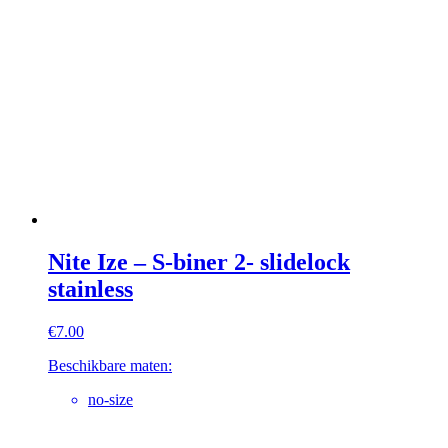
Nite Ize – S-biner 2- slidelock
stainless
€
7.00
Beschikbare maten:
no-size