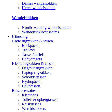
Dames wandelsokken
Heren wandelsokken
Wandelstokken
Nordic walking wandelstokken
Wandelstok accessoires
Uitrusting
Grote rugzakken & tassen
Backpacks
Trolleys
Tassen/duffels
Babydragers
Kleine rugzakken & tassen
Dagtour rugzakken
Laptop rugzakken
Schoudertassen
Hydropacks
Heuptassen
Reisaccessoires
Klamboes
Toilet- & opbergtassen
Reiskussens
Wereldstekkers