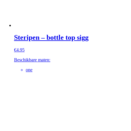
Steripen – bottle top sigg
€
4.95
Beschikbare maten:
one