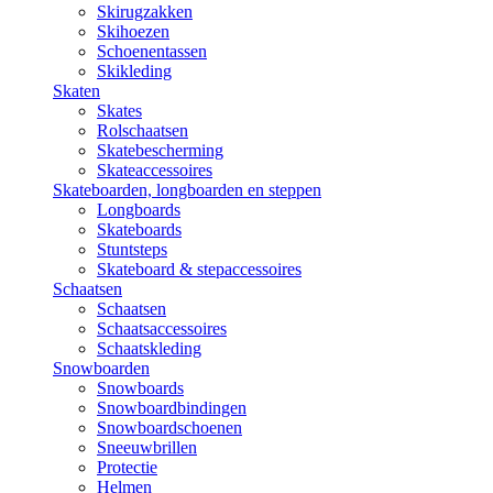
Skirugzakken
Skihoezen
Schoenentassen
Skikleding
Skaten
Skates
Rolschaatsen
Skatebescherming
Skateaccessoires
Skateboarden, longboarden en steppen
Longboards
Skateboards
Stuntsteps
Skateboard & stepaccessoires
Schaatsen
Schaatsen
Schaatsaccessoires
Schaatskleding
Snowboarden
Snowboards
Snowboardbindingen
Snowboardschoenen
Sneeuwbrillen
Protectie
Helmen