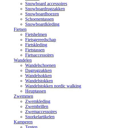
Snowboard accessoires
Snowboardrugzakken
Snowboardhoezen
Schoenentassen
Snowboardkleding
Fietsen
Fietshelmen
Fietsgereedschap
Fietskleding
Fietstassen
Fietsaccessoires
Wandelen
Wandelschoenen
Dagrugzakken
Wandelsokken
Wandelstokken
Wandelstokken nordic walking
Heuptassen
Zwemmen
Zwemkleding
Zwembrillen
Zwemaccessoires
Snorkelartikelen
Kamperen
Tenten