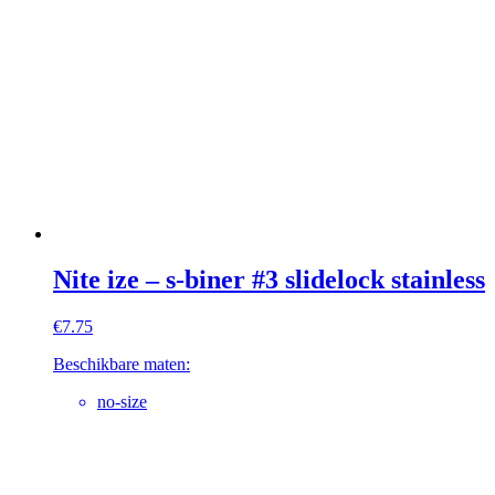
Nite ize – s-biner #3 slidelock stainless
€
7.75
Beschikbare maten:
no-size