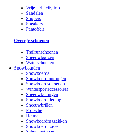
Vrije tijd / city trip
Sandalen
Slippers
Sneakers
Pantoffels
Overige schoenen
Trailrunschoenen
Sneeuwlaarzen
Waterschoenen
Snowboarden
Snowboards
Snowboardbindingen
Snowboardschoenen
Wintersportaccessoires
Sneeuwkettingen
Snowboardkleding
Sneeuwbrillen
Protectie
Helmen
Snowboardrugzakken
Snowboardhoezen
Schoenentassen