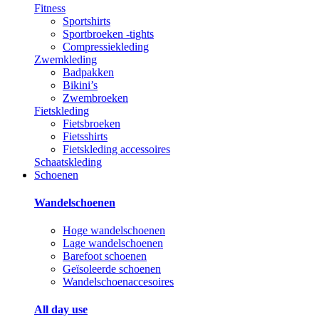
Fitness
Sportshirts
Sportbroeken -tights
Compressiekleding
Zwemkleding
Badpakken
Bikini’s
Zwembroeken
Fietskleding
Fietsbroeken
Fietsshirts
Fietskleding accessoires
Schaatskleding
Schoenen
Wandelschoenen
Hoge wandelschoenen
Lage wandelschoenen
Barefoot schoenen
Geïsoleerde schoenen
Wandelschoenaccesoires
All day use