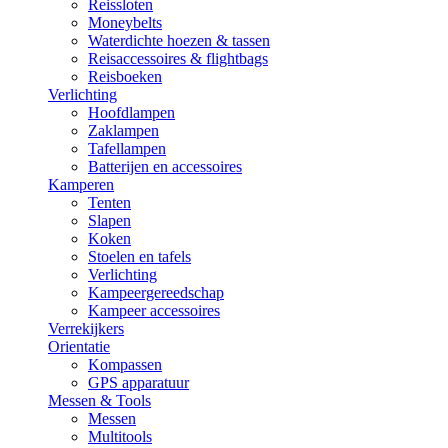
Reissloten
Moneybelts
Waterdichte hoezen & tassen
Reisaccessoires & flightbags
Reisboeken
Verlichting
Hoofdlampen
Zaklampen
Tafellampen
Batterijen en accessoires
Kamperen
Tenten
Slapen
Koken
Stoelen en tafels
Verlichting
Kampeergereedschap
Kampeer accessoires
Verrekijkers
Orientatie
Kompassen
GPS apparatuur
Messen & Tools
Messen
Multitools