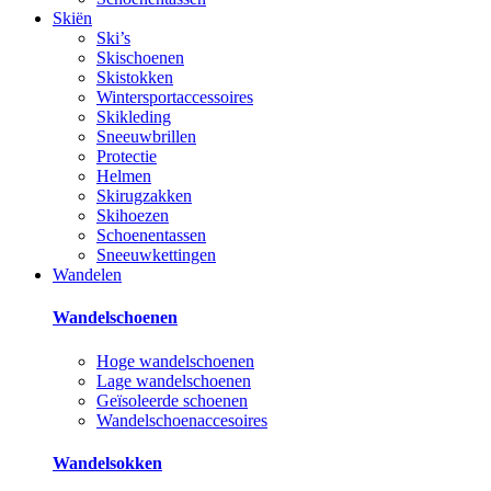
Skiën
Ski’s
Skischoenen
Skistokken
Wintersportaccessoires
Skikleding
Sneeuwbrillen
Protectie
Helmen
Skirugzakken
Skihoezen
Schoenentassen
Sneeuwkettingen
Wandelen
Wandelschoenen
Hoge wandelschoenen
Lage wandelschoenen
Geïsoleerde schoenen
Wandelschoenaccesoires
Wandelsokken