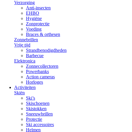
Verzorging
Anti-insecten
EHBO
Hygiëne
Zonprotectie
Voeding
Braces & orthesen
Zonnebrillen
Vrije tijd
Strandbenodigdheden
Barbecue
Elektronica
Zonnecollectoren
Powerbanks
Action cameras
Horloges
Activiteiten
Skiën
Ski’s
Skischoenen
Skistokken
Sneeuwbrillen
Protectie
Ski accessoires
Helmen