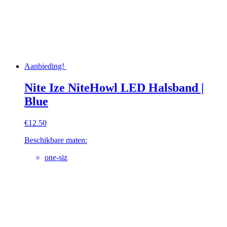
Aanbieding!
Nite Ize NiteHowl LED Halsband |
Blue
€
12.50
Beschikbare maten:
one-siz