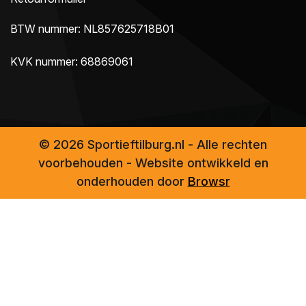
BTW nummer: NL857625718B01
KVK nummer: 68869061
© 2026 Sportieftilburg.nl - Alle rechten
voorbehouden - Website ontwikkeld en
onderhouden door
Browsr