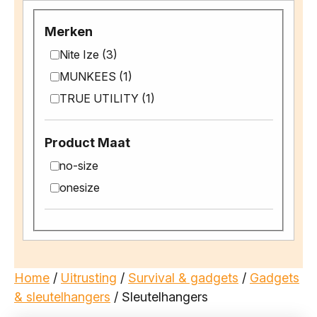
Merken
Nite Ize (3)
MUNKEES (1)
TRUE UTILITY (1)
Product Maat
no-size
onesize
Home
/
Uitrusting
/
Survival & gadgets
/
Gadgets
& sleutelhangers
/ Sleutelhangers