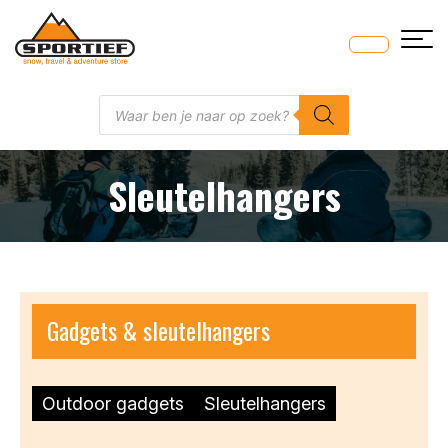
Skip
to
content
Producten
zoeken
Sleutelhangers
Gadgets & sleutelhangers
Outdoor gadgets
Sleutelhangers