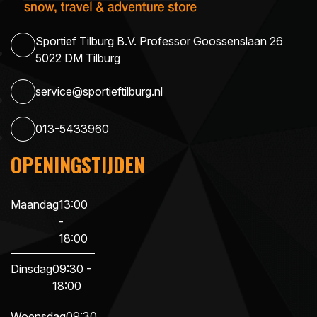
Sportief Tilburg B.V. Professor Goossenslaan 26
5022 DM Tilburg
service@sportieftilburg.nl
013-5433960
OPENINGSTIJDEN
Maandag
13:00
-
18:00
Dinsdag
09:30 -
18:00
Woensdag
09:30