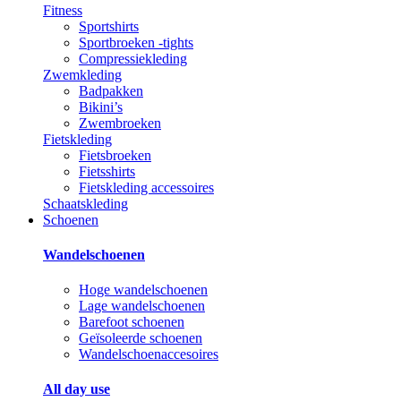
Fitness
Sportshirts
Sportbroeken -tights
Compressiekleding
Zwemkleding
Badpakken
Bikini’s
Zwembroeken
Fietskleding
Fietsbroeken
Fietsshirts
Fietskleding accessoires
Schaatskleding
Schoenen
Wandelschoenen
Hoge wandelschoenen
Lage wandelschoenen
Barefoot schoenen
Geïsoleerde schoenen
Wandelschoenaccesoires
All day use