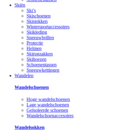
Skiën
Ski’s
Skischoenen
Skistokken
Wintersportaccessoires
Skikleding
Sneeuwbrillen
Protectie
Helmen
Skirugzakken
Skihoezen
Schoenentassen
Sneeuwkettingen
Wandelen
Wandelschoenen
Hoge wandelschoenen
Lage wandelschoenen
Geïsoleerde schoenen
Wandelschoenaccesoires
Wandelsokken