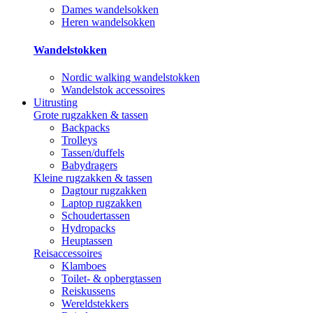
Dames wandelsokken
Heren wandelsokken
Wandelstokken
Nordic walking wandelstokken
Wandelstok accessoires
Uitrusting
Grote rugzakken & tassen
Backpacks
Trolleys
Tassen/duffels
Babydragers
Kleine rugzakken & tassen
Dagtour rugzakken
Laptop rugzakken
Schoudertassen
Hydropacks
Heuptassen
Reisaccessoires
Klamboes
Toilet- & opbergtassen
Reiskussens
Wereldstekkers