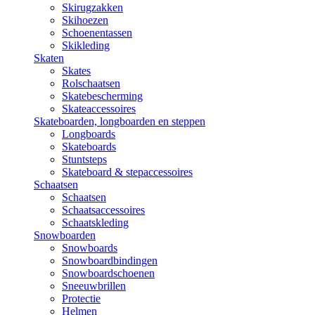
Skirugzakken
Skihoezen
Schoenentassen
Skikleding
Skaten
Skates
Rolschaatsen
Skatebescherming
Skateaccessoires
Skateboarden, longboarden en steppen
Longboards
Skateboards
Stuntsteps
Skateboard & stepaccessoires
Schaatsen
Schaatsen
Schaatsaccessoires
Schaatskleding
Snowboarden
Snowboards
Snowboardbindingen
Snowboardschoenen
Sneeuwbrillen
Protectie
Helmen