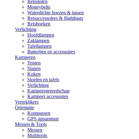
Reissloten
Moneybelts
Waterdichte hoezen & tassen
Reisaccessoires & flightbags
Reisboeken
Verlichting
Hoofdlampen
Zaklampen
Tafellampen
Batterijen en accessoires
Kamperen
Tenten
Slapen
Koken
Stoelen en tafels
Verlichting
Kampeergereedschap
Kampeer accessoires
Verrekijkers
Orientatie
Kompassen
GPS apparatuur
Messen & Tools
Messen
Multitools