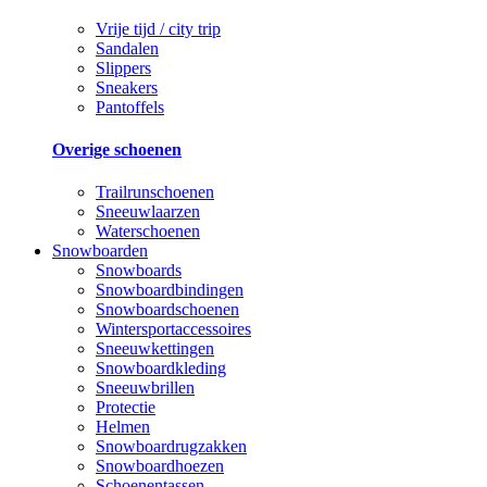
Vrije tijd / city trip
Sandalen
Slippers
Sneakers
Pantoffels
Overige schoenen
Trailrunschoenen
Sneeuwlaarzen
Waterschoenen
Snowboarden
Snowboards
Snowboardbindingen
Snowboardschoenen
Wintersportaccessoires
Sneeuwkettingen
Snowboardkleding
Sneeuwbrillen
Protectie
Helmen
Snowboardrugzakken
Snowboardhoezen
Schoenentassen