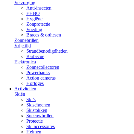
Verzorging
Anti-insecten
EHBO
Hygiëne
Zonprotectie
Voeding
Braces & orthesen
Zonnebrillen
Vrije tijd
Strandbenodigdheden
Barbecue
Elektronica
Zonnecollectoren
Powerbanks
Action cameras
Horloges
Activiteiten
Skiën
Ski’s
Skischoenen
Skistokken
Sneeuwbrillen
Protectie
Ski accessoires
Helmen