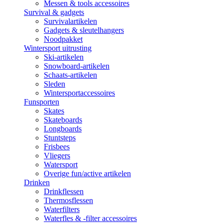
Messen & tools accessoires
Survival & gadgets
Survivalartikelen
Gadgets & sleutelhangers
Noodpakket
Wintersport uitrusting
Ski-artikelen
Snowboard-artikelen
Schaats-artikelen
Sleden
Wintersportaccessoires
Funsporten
Skates
Skateboards
Longboards
Stuntsteps
Frisbees
Vliegers
Watersport
Overige fun/active artikelen
Drinken
Drinkflessen
Thermosflessen
Waterfilters
Waterfles & -filter accessoires