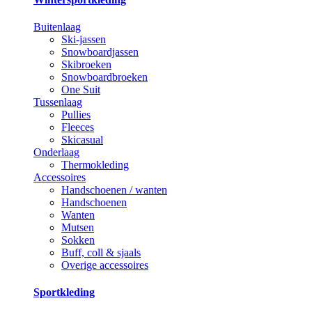
Buitenlaag
Ski-jassen
Snowboardjassen
Skibroeken
Snowboardbroeken
One Suit
Tussenlaag
Pullies
Fleeces
Skicasual
Onderlaag
Thermokleding
Accessoires
Handschoenen / wanten
Handschoenen
Wanten
Mutsen
Sokken
Buff, coll & sjaals
Overige accessoires
Sportkleding