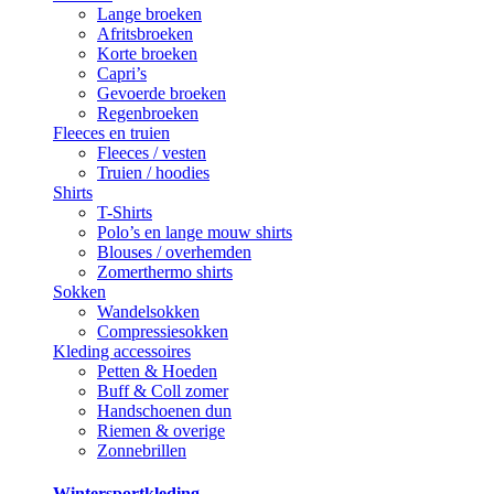
Lange broeken
Afritsbroeken
Korte broeken
Capri’s
Gevoerde broeken
Regenbroeken
Fleeces en truien
Fleeces / vesten
Truien / hoodies
Shirts
T-Shirts
Polo’s en lange mouw shirts
Blouses / overhemden
Zomerthermo shirts
Sokken
Wandelsokken
Compressiesokken
Kleding accessoires
Petten & Hoeden
Buff & Coll zomer
Handschoenen dun
Riemen & overige
Zonnebrillen
Wintersportkleding