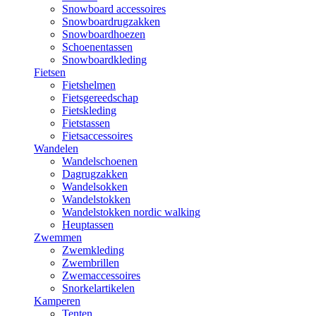
Snowboard accessoires
Snowboardrugzakken
Snowboardhoezen
Schoenentassen
Snowboardkleding
Fietsen
Fietshelmen
Fietsgereedschap
Fietskleding
Fietstassen
Fietsaccessoires
Wandelen
Wandelschoenen
Dagrugzakken
Wandelsokken
Wandelstokken
Wandelstokken nordic walking
Heuptassen
Zwemmen
Zwemkleding
Zwembrillen
Zwemaccessoires
Snorkelartikelen
Kamperen
Tenten