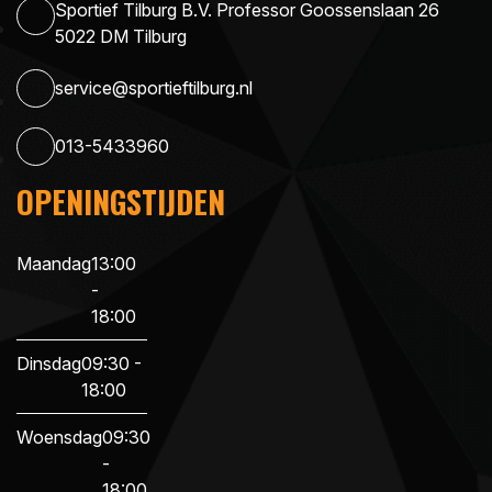
Sportief Tilburg B.V. Professor Goossenslaan 26
5022 DM Tilburg
service@sportieftilburg.nl
013-5433960
OPENINGSTIJDEN
Maandag
13:00
-
18:00
Dinsdag
09:30 -
18:00
Woensdag
09:30
-
18:00