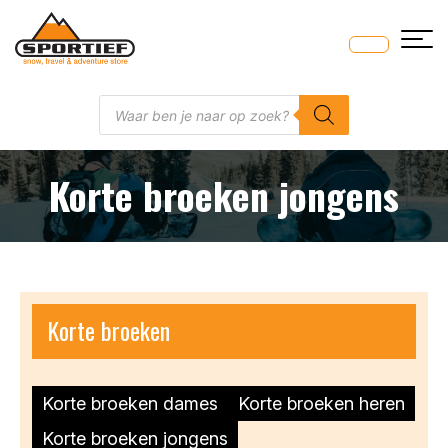
Skip
to
content
Producten
zoeken
Korte broeken jongens
Korte broeken
Korte broeken dames
Korte broeken heren
Korte broeken jongens