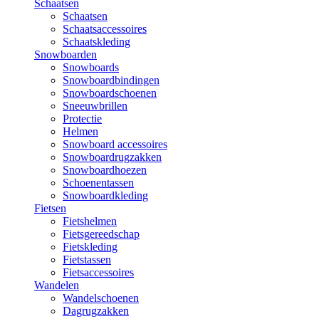
Schaatsen
Schaatsen
Schaatsaccessoires
Schaatskleding
Snowboarden
Snowboards
Snowboardbindingen
Snowboardschoenen
Sneeuwbrillen
Protectie
Helmen
Snowboard accessoires
Snowboardrugzakken
Snowboardhoezen
Schoenentassen
Snowboardkleding
Fietsen
Fietshelmen
Fietsgereedschap
Fietskleding
Fietstassen
Fietsaccessoires
Wandelen
Wandelschoenen
Dagrugzakken