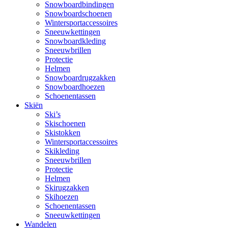
Snowboardbindingen
Snowboardschoenen
Wintersportaccessoires
Sneeuwkettingen
Snowboardkleding
Sneeuwbrillen
Protectie
Helmen
Snowboardrugzakken
Snowboardhoezen
Schoenentassen
Skiën
Ski’s
Skischoenen
Skistokken
Wintersportaccessoires
Skikleding
Sneeuwbrillen
Protectie
Helmen
Skirugzakken
Skihoezen
Schoenentassen
Sneeuwkettingen
Wandelen