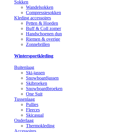
Sokken
Wandelsokken
Compressiesokken
Kleding accessoires
Petten & Hoeden
Buff & Coll zomer
Handschoenen dun
Riemen & overige
Zonnebrillen
Wintersportkleding
Buitenlaag
Ski-jassen
Snowboardjassen
Skibroeken
Snowboardbroeken
One Suit
Tussenlaag
Pullies
Fleeces
Skicasual
Onderlaag
Thermokleding
Accessoires