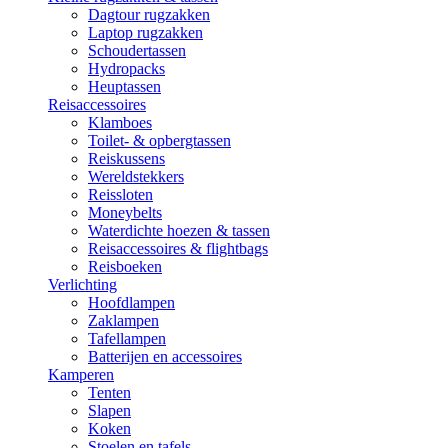
Dagtour rugzakken
Laptop rugzakken
Schoudertassen
Hydropacks
Heuptassen
Reisaccessoires
Klamboes
Toilet- & opbergtassen
Reiskussens
Wereldstekkers
Reissloten
Moneybelts
Waterdichte hoezen & tassen
Reisaccessoires & flightbags
Reisboeken
Verlichting
Hoofdlampen
Zaklampen
Tafellampen
Batterijen en accessoires
Kamperen
Tenten
Slapen
Koken
Stoelen en tafels