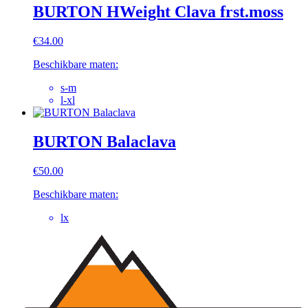
BURTON HWeight Clava frst.moss
€
34.00
Beschikbare maten:
s-m
l-xl
BURTON Balaclava
€
50.00
Beschikbare maten:
lx