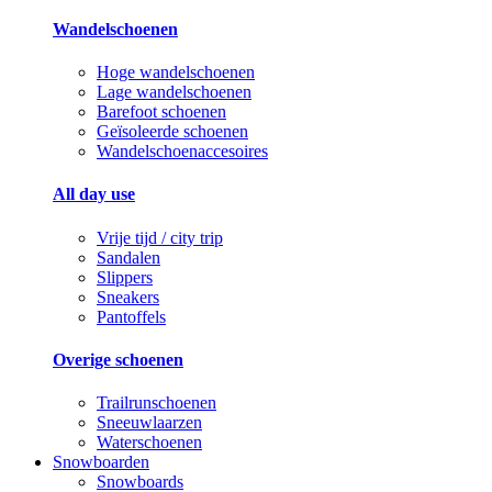
Wandelschoenen
Hoge wandelschoenen
Lage wandelschoenen
Barefoot schoenen
Geïsoleerde schoenen
Wandelschoenaccesoires
All day use
Vrije tijd / city trip
Sandalen
Slippers
Sneakers
Pantoffels
Overige schoenen
Trailrunschoenen
Sneeuwlaarzen
Waterschoenen
Snowboarden
Snowboards