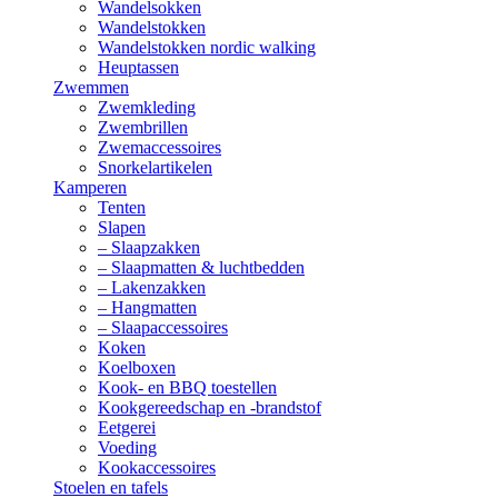
Wandelsokken
Wandelstokken
Wandelstokken nordic walking
Heuptassen
Zwemmen
Zwemkleding
Zwembrillen
Zwemaccessoires
Snorkelartikelen
Kamperen
Tenten
Slapen
– Slaapzakken
– Slaapmatten & luchtbedden
– Lakenzakken
– Hangmatten
– Slaapaccessoires
Koken
Koelboxen
Kook- en BBQ toestellen
Kookgereedschap en -brandstof
Eetgerei
Voeding
Kookaccessoires
Stoelen en tafels