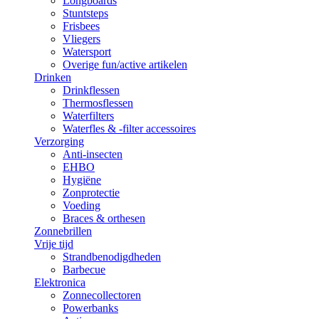
Longboards
Stuntsteps
Frisbees
Vliegers
Watersport
Overige fun/active artikelen
Drinken
Drinkflessen
Thermosflessen
Waterfilters
Waterfles & -filter accessoires
Verzorging
Anti-insecten
EHBO
Hygiëne
Zonprotectie
Voeding
Braces & orthesen
Zonnebrillen
Vrije tijd
Strandbenodigdheden
Barbecue
Elektronica
Zonnecollectoren
Powerbanks