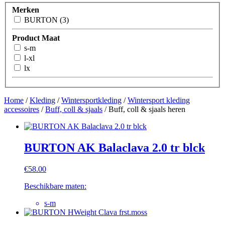
Merken
BURTON (3)
Product Maat
s-m
l-xl
lx
Home
/
Kleding
/
Wintersportkleding
/
Wintersport kleding
accessoires
/
Buff, coll & sjaals
/ Buff, coll & sjaals heren
BURTON AK Balaclava 2.0 tr blck
€
58.00
Beschikbare maten:
s-m