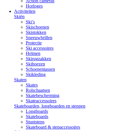
Action cameras
Horloges
Activiteiten
Skiën
Ski’s
Skischoenen
Skistokken
Sneeuwbrillen
Protectie
Ski accessoires
Helmen
Skirugzakken
Skihoezen
Schoenentassen
Skikleding
Skaten
Skates
Rolschaatsen
Skatebescherming
Skateaccessoires
Skateboarden, longboarden en steppen
Longboards
Skateboards
Stuntsteps
Skateboard & stepaccessoires