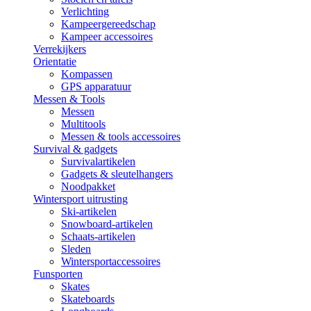
Verlichting
Kampeergereedschap
Kampeer accessoires
Verrekijkers
Orientatie
Kompassen
GPS apparatuur
Messen & Tools
Messen
Multitools
Messen & tools accessoires
Survival & gadgets
Survivalartikelen
Gadgets & sleutelhangers
Noodpakket
Wintersport uitrusting
Ski-artikelen
Snowboard-artikelen
Schaats-artikelen
Sleden
Wintersportaccessoires
Funsporten
Skates
Skateboards