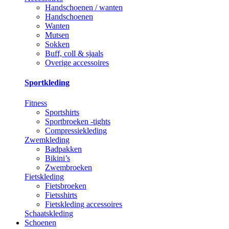
Handschoenen / wanten
Handschoenen
Wanten
Mutsen
Sokken
Buff, coll & sjaals
Overige accessoires
Sportkleding
Fitness
Sportshirts
Sportbroeken -tights
Compressiekleding
Zwemkleding
Badpakken
Bikini’s
Zwembroeken
Fietskleding
Fietsbroeken
Fietsshirts
Fietskleding accessoires
Schaatskleding
Schoenen