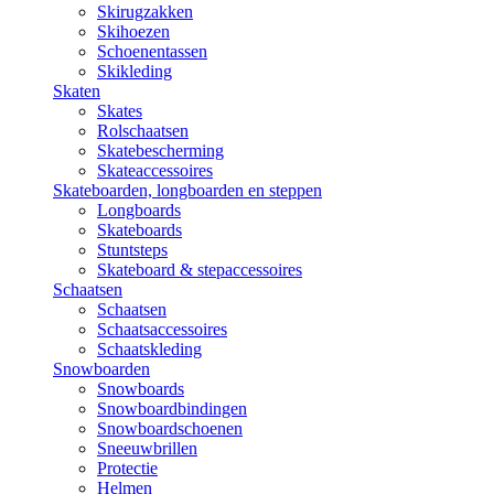
Skirugzakken
Skihoezen
Schoenentassen
Skikleding
Skaten
Skates
Rolschaatsen
Skatebescherming
Skateaccessoires
Skateboarden, longboarden en steppen
Longboards
Skateboards
Stuntsteps
Skateboard & stepaccessoires
Schaatsen
Schaatsen
Schaatsaccessoires
Schaatskleding
Snowboarden
Snowboards
Snowboardbindingen
Snowboardschoenen
Sneeuwbrillen
Protectie
Helmen