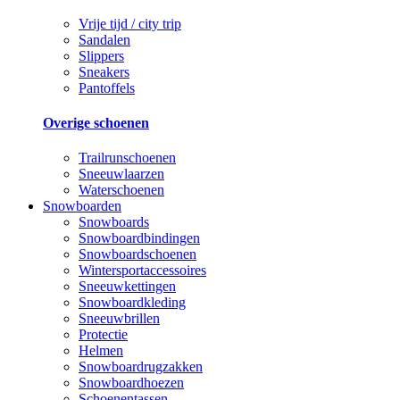
Vrije tijd / city trip
Sandalen
Slippers
Sneakers
Pantoffels
Overige schoenen
Trailrunschoenen
Sneeuwlaarzen
Waterschoenen
Snowboarden
Snowboards
Snowboardbindingen
Snowboardschoenen
Wintersportaccessoires
Sneeuwkettingen
Snowboardkleding
Sneeuwbrillen
Protectie
Helmen
Snowboardrugzakken
Snowboardhoezen
Schoenentassen