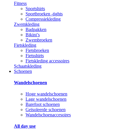
Fitness
Sportshirts
Sportbroeken -tights
Compressiekleding
Zwemkleding
Badpakken
Bikini’s
Zwembroeken
Fietskleding
Fietsbroeken
Fietsshirts
Fietskleding accessoires
Schaatskleding
Schoenen
Wandelschoenen
Hoge wandelschoenen
Lage wandelschoenen
Barefoot schoenen
Geïsoleerde schoenen
Wandelschoenaccesoires
All day use