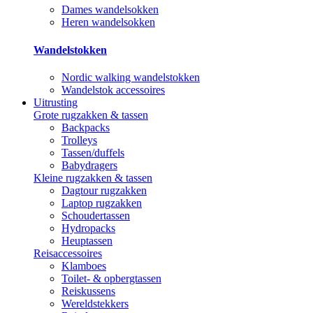
Dames wandelsokken
Heren wandelsokken
Wandelstokken
Nordic walking wandelstokken
Wandelstok accessoires
Uitrusting
Grote rugzakken & tassen
Backpacks
Trolleys
Tassen/duffels
Babydragers
Kleine rugzakken & tassen
Dagtour rugzakken
Laptop rugzakken
Schoudertassen
Hydropacks
Heuptassen
Reisaccessoires
Klamboes
Toilet- & opbergtassen
Reiskussens
Wereldstekkers