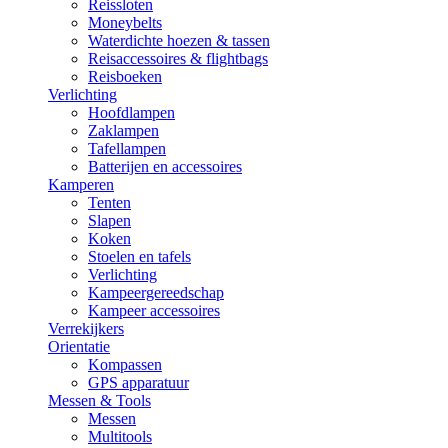
Reissloten
Moneybelts
Waterdichte hoezen & tassen
Reisaccessoires & flightbags
Reisboeken
Verlichting
Hoofdlampen
Zaklampen
Tafellampen
Batterijen en accessoires
Kamperen
Tenten
Slapen
Koken
Stoelen en tafels
Verlichting
Kampeergereedschap
Kampeer accessoires
Verrekijkers
Orientatie
Kompassen
GPS apparatuur
Messen & Tools
Messen
Multitools