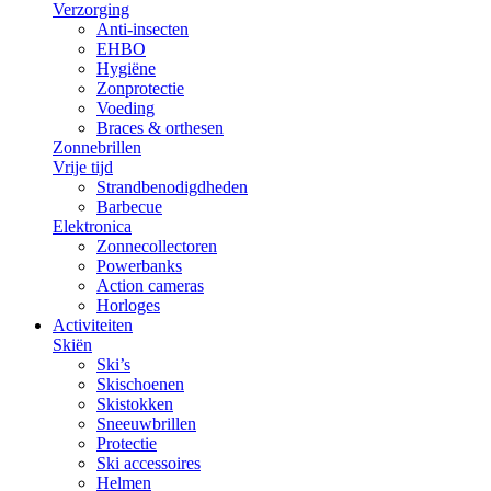
Verzorging
Anti-insecten
EHBO
Hygiëne
Zonprotectie
Voeding
Braces & orthesen
Zonnebrillen
Vrije tijd
Strandbenodigdheden
Barbecue
Elektronica
Zonnecollectoren
Powerbanks
Action cameras
Horloges
Activiteiten
Skiën
Ski’s
Skischoenen
Skistokken
Sneeuwbrillen
Protectie
Ski accessoires
Helmen