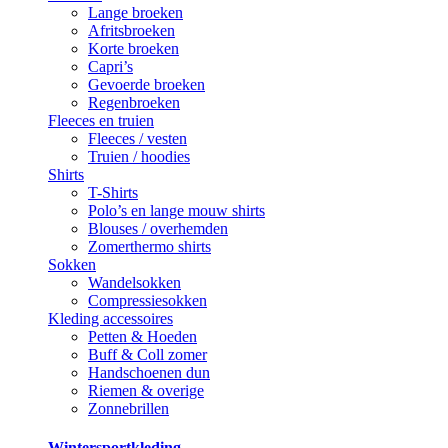
Lange broeken
Afritsbroeken
Korte broeken
Capri’s
Gevoerde broeken
Regenbroeken
Fleeces en truien
Fleeces / vesten
Truien / hoodies
Shirts
T-Shirts
Polo’s en lange mouw shirts
Blouses / overhemden
Zomerthermo shirts
Sokken
Wandelsokken
Compressiesokken
Kleding accessoires
Petten & Hoeden
Buff & Coll zomer
Handschoenen dun
Riemen & overige
Zonnebrillen
Wintersportkleding