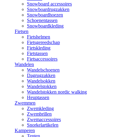
Snowboard accessoires
Snowboardrugzakken
Snowboardhoezen
Schoenentassen
Snowboardkleding
Fietsen
Fietshelmen
Fietsgereedschap
Fietskleding
Fietstassen
Fietsaccessoires
Wandelen
Wandelschoenen
Dagrugzakken
Wandelsokken
Wandelstokken
Wandelstokken nordic walking
Heuptassen
Zwemmen
Zwemkleding
Zwembrillen
Zwemaccessoires
Snorkelartikelen
Kamperen
Tenten