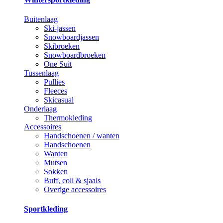
Buitenlaag
Ski-jassen
Snowboardjassen
Skibroeken
Snowboardbroeken
One Suit
Tussenlaag
Pullies
Fleeces
Skicasual
Onderlaag
Thermokleding
Accessoires
Handschoenen / wanten
Handschoenen
Wanten
Mutsen
Sokken
Buff, coll & sjaals
Overige accessoires
Sportkleding