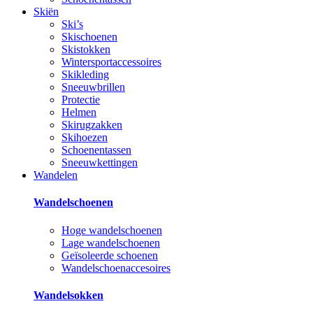
Skiën
Ski’s
Skischoenen
Skistokken
Wintersportaccessoires
Skikleding
Sneeuwbrillen
Protectie
Helmen
Skirugzakken
Skihoezen
Schoenentassen
Sneeuwkettingen
Wandelen
Wandelschoenen
Hoge wandelschoenen
Lage wandelschoenen
Geïsoleerde schoenen
Wandelschoenaccesoires
Wandelsokken