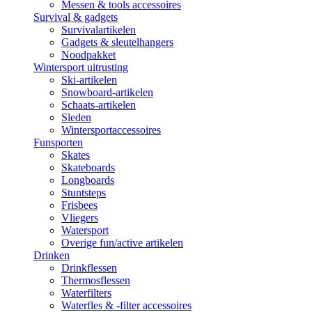
Messen & tools accessoires
Survival & gadgets
Survivalartikelen
Gadgets & sleutelhangers
Noodpakket
Wintersport uitrusting
Ski-artikelen
Snowboard-artikelen
Schaats-artikelen
Sleden
Wintersportaccessoires
Funsporten
Skates
Skateboards
Longboards
Stuntsteps
Frisbees
Vliegers
Watersport
Overige fun/active artikelen
Drinken
Drinkflessen
Thermosflessen
Waterfilters
Waterfles & -filter accessoires