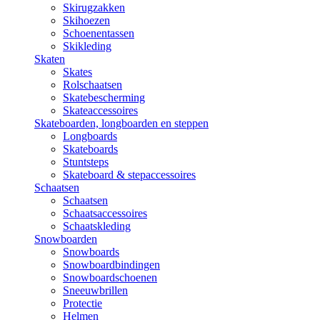
Skirugzakken
Skihoezen
Schoenentassen
Skikleding
Skaten
Skates
Rolschaatsen
Skatebescherming
Skateaccessoires
Skateboarden, longboarden en steppen
Longboards
Skateboards
Stuntsteps
Skateboard & stepaccessoires
Schaatsen
Schaatsen
Schaatsaccessoires
Schaatskleding
Snowboarden
Snowboards
Snowboardbindingen
Snowboardschoenen
Sneeuwbrillen
Protectie
Helmen