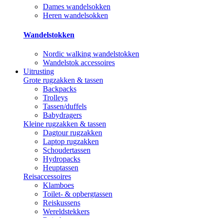
Dames wandelsokken
Heren wandelsokken
Wandelstokken
Nordic walking wandelstokken
Wandelstok accessoires
Uitrusting
Grote rugzakken & tassen
Backpacks
Trolleys
Tassen/duffels
Babydragers
Kleine rugzakken & tassen
Dagtour rugzakken
Laptop rugzakken
Schoudertassen
Hydropacks
Heuptassen
Reisaccessoires
Klamboes
Toilet- & opbergtassen
Reiskussens
Wereldstekkers