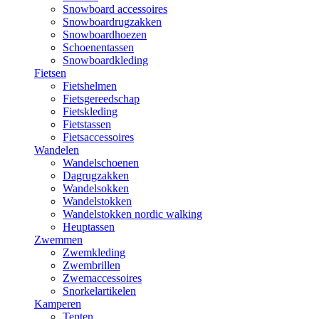
Snowboard accessoires
Snowboardrugzakken
Snowboardhoezen
Schoenentassen
Snowboardkleding
Fietsen
Fietshelmen
Fietsgereedschap
Fietskleding
Fietstassen
Fietsaccessoires
Wandelen
Wandelschoenen
Dagrugzakken
Wandelsokken
Wandelstokken
Wandelstokken nordic walking
Heuptassen
Zwemmen
Zwemkleding
Zwembrillen
Zwemaccessoires
Snorkelartikelen
Kamperen
Tenten