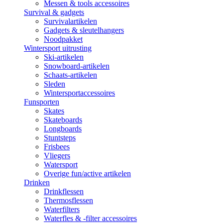
Messen & tools accessoires
Survival & gadgets
Survivalartikelen
Gadgets & sleutelhangers
Noodpakket
Wintersport uitrusting
Ski-artikelen
Snowboard-artikelen
Schaats-artikelen
Sleden
Wintersportaccessoires
Funsporten
Skates
Skateboards
Longboards
Stuntsteps
Frisbees
Vliegers
Watersport
Overige fun/active artikelen
Drinken
Drinkflessen
Thermosflessen
Waterfilters
Waterfles & -filter accessoires