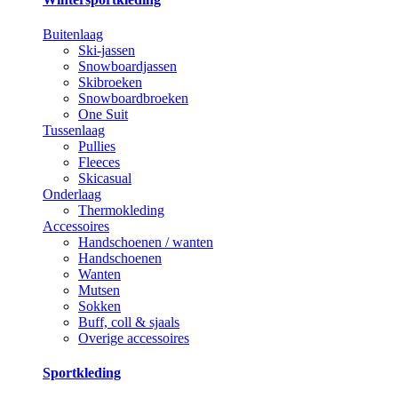
Buitenlaag
Ski-jassen
Snowboardjassen
Skibroeken
Snowboardbroeken
One Suit
Tussenlaag
Pullies
Fleeces
Skicasual
Onderlaag
Thermokleding
Accessoires
Handschoenen / wanten
Handschoenen
Wanten
Mutsen
Sokken
Buff, coll & sjaals
Overige accessoires
Sportkleding