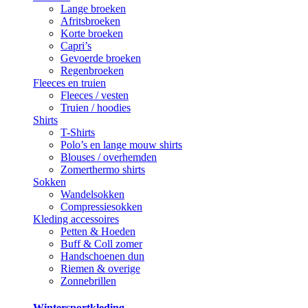
Lange broeken
Afritsbroeken
Korte broeken
Capri’s
Gevoerde broeken
Regenbroeken
Fleeces en truien
Fleeces / vesten
Truien / hoodies
Shirts
T-Shirts
Polo’s en lange mouw shirts
Blouses / overhemden
Zomerthermo shirts
Sokken
Wandelsokken
Compressiesokken
Kleding accessoires
Petten & Hoeden
Buff & Coll zomer
Handschoenen dun
Riemen & overige
Zonnebrillen
Wintersportkleding