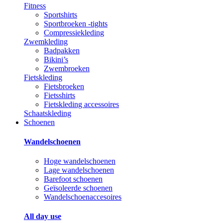
Fitness
Sportshirts
Sportbroeken -tights
Compressiekleding
Zwemkleding
Badpakken
Bikini’s
Zwembroeken
Fietskleding
Fietsbroeken
Fietsshirts
Fietskleding accessoires
Schaatskleding
Schoenen
Wandelschoenen
Hoge wandelschoenen
Lage wandelschoenen
Barefoot schoenen
Geïsoleerde schoenen
Wandelschoenaccesoires
All day use