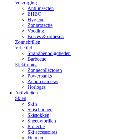
Verzorging
Anti-insecten
EHBO
Hygiëne
Zonprotectie
Voeding
Braces & orthesen
Zonnebrillen
Vrije tijd
Strandbenodigdheden
Barbecue
Elektronica
Zonnecollectoren
Powerbanks
Action cameras
Horloges
Activiteiten
Skiën
Ski’s
Skischoenen
Skistokken
Sneeuwbrillen
Protectie
Ski accessoires
Helmen