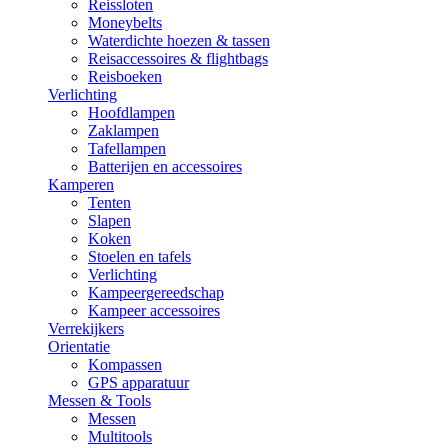
Reissloten
Moneybelts
Waterdichte hoezen & tassen
Reisaccessoires & flightbags
Reisboeken
Verlichting
Hoofdlampen
Zaklampen
Tafellampen
Batterijen en accessoires
Kamperen
Tenten
Slapen
Koken
Stoelen en tafels
Verlichting
Kampeergereedschap
Kampeer accessoires
Verrekijkers
Orientatie
Kompassen
GPS apparatuur
Messen & Tools
Messen
Multitools