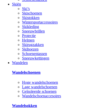
Skiën
Ski’s
Skischoenen
Skistokken
Wintersportaccessoires
Skikleding
Sneeuwbrillen
Protectie
Helmen
Skirugzakken
Skihoezen
Schoenentassen
Sneeuwkettingen
Wandelen
Wandelschoenen
Hoge wandelschoenen
Lage wandelschoenen
Geïsoleerde schoenen
Wandelschoenaccesoires
Wandelsokken