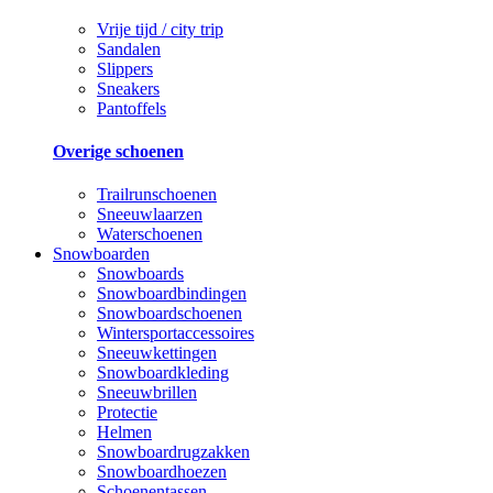
Vrije tijd / city trip
Sandalen
Slippers
Sneakers
Pantoffels
Overige schoenen
Trailrunschoenen
Sneeuwlaarzen
Waterschoenen
Snowboarden
Snowboards
Snowboardbindingen
Snowboardschoenen
Wintersportaccessoires
Sneeuwkettingen
Snowboardkleding
Sneeuwbrillen
Protectie
Helmen
Snowboardrugzakken
Snowboardhoezen
Schoenentassen