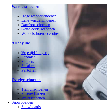
Wandelschoenen
Hoge wandelschoenen
Lage wandelschoenen
Barefoot schoenen
Geïsoleerde schoenen
Wandelschoenaccesoires
All day use
Vrije tijd / city trip
Sandalen
Slippers
Sneakers
Pantoffels
Overige schoenen
Trailrunschoenen
Sneeuwlaarzen
Waterschoenen
Snowboarden
Snowboards