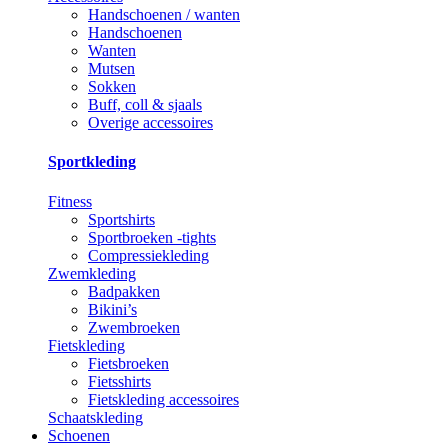
Handschoenen / wanten
Handschoenen
Wanten
Mutsen
Sokken
Buff, coll & sjaals
Overige accessoires
Sportkleding
Fitness
Sportshirts
Sportbroeken -tights
Compressiekleding
Zwemkleding
Badpakken
Bikini’s
Zwembroeken
Fietskleding
Fietsbroeken
Fietsshirts
Fietskleding accessoires
Schaatskleding
Schoenen