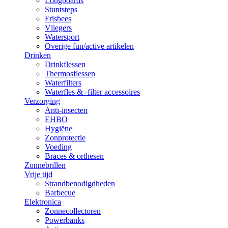
Longboards
Stuntsteps
Frisbees
Vliegers
Watersport
Overige fun/active artikelen
Drinken
Drinkflessen
Thermosflessen
Waterfilters
Waterfles & -filter accessoires
Verzorging
Anti-insecten
EHBO
Hygiëne
Zonprotectie
Voeding
Braces & orthesen
Zonnebrillen
Vrije tijd
Strandbenodigdheden
Barbecue
Elektronica
Zonnecollectoren
Powerbanks