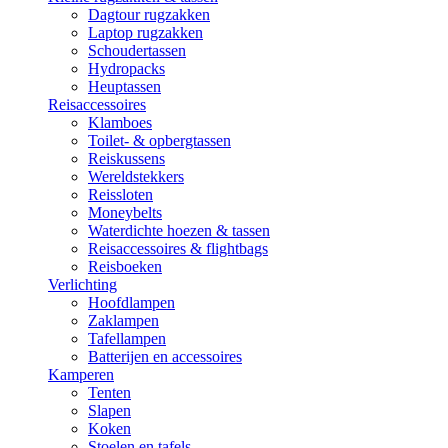
Dagtour rugzakken
Laptop rugzakken
Schoudertassen
Hydropacks
Heuptassen
Reisaccessoires
Klamboes
Toilet- & opbergtassen
Reiskussens
Wereldstekkers
Reissloten
Moneybelts
Waterdichte hoezen & tassen
Reisaccessoires & flightbags
Reisboeken
Verlichting
Hoofdlampen
Zaklampen
Tafellampen
Batterijen en accessoires
Kamperen
Tenten
Slapen
Koken
Stoelen en tafels