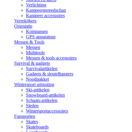
Verlichting
Kampeergereedschap
Kampeer accessoires
Verrekijkers
Orientatie
Kompassen
GPS apparatuur
Messen & Tools
Messen
Multitools
Messen & tools accessoires
Survival & gadgets
Survivalartikelen
Gadgets & sleutelhangers
Noodpakket
Wintersport uitrusting
Ski-artikelen
Snowboard-artikelen
Schaats-artikelen
Sleden
Wintersportaccessoires
Funsporten
Skates
Skateboards