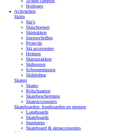
Action cameras
Horloges
Activiteiten
Skiën
Ski’s
Skischoenen
Skistokken
Sneeuwbrillen
Protectie
Ski accessoires
Helmen
Skirugzakken
Skihoezen
Schoenentassen
Skikleding
Skaten
Skates
Rolschaatsen
Skatebescherming
Skateaccessoires
Skateboarden, longboarden en steppen
Longboards
Skateboards
Stuntsteps
Skateboard & stepaccessoires