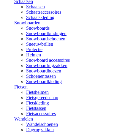
Schaatsen
Schaatsen
Schaatsaccessoires
Schaatskleding
Snowboarden
Snowboards
Snowboardbindingen
Snowboardschoenen
Sneeuwbrillen
Protectie
Helmen
Snowboard accessoires
Snowboardrugzakken
Snowboardhoezen
Schoenentassen
Snowboardkleding
Fietsen
Fietshelmen
Fietsgereedschap
Fietskleding
Fietstassen
Fietsaccessoires
Wandelen
Wandelschoenen
Dagrugzakken