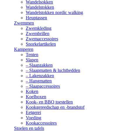
Wandelsokken
Wandelstokken
Wandelstokken nordic walking
Heuptassen
Zwemmen
Zwemkleding
Zwembrillen
Zwemaccessoires
Snorkelartikelen
Kamperen
Tenten
Slapen
– Slaapzakken
– Slaapmatten & luchtbedden
– Lakenzakken
– Hangmatten
– Slaapaccessoires
Koken
Koelboxen
Kook- en BBQ toestellen
Kookgereedschap en -brandstof
Eetgerei
Voeding
Kookaccessoires
Stoelen en tafels