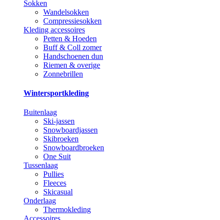
Sokken
Wandelsokken
Compressiesokken
Kleding accessoires
Petten & Hoeden
Buff & Coll zomer
Handschoenen dun
Riemen & overige
Zonnebrillen
Wintersportkleding
Buitenlaag
Ski-jassen
Snowboardjassen
Skibroeken
Snowboardbroeken
One Suit
Tussenlaag
Pullies
Fleeces
Skicasual
Onderlaag
Thermokleding
Accessoires