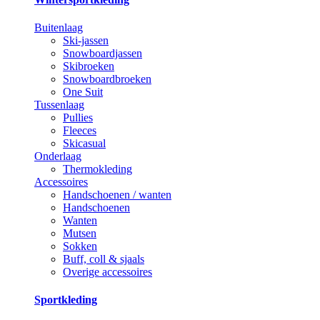
Buitenlaag
Ski-jassen
Snowboardjassen
Skibroeken
Snowboardbroeken
One Suit
Tussenlaag
Pullies
Fleeces
Skicasual
Onderlaag
Thermokleding
Accessoires
Handschoenen / wanten
Handschoenen
Wanten
Mutsen
Sokken
Buff, coll & sjaals
Overige accessoires
Sportkleding