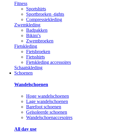
Fitness
Sportshirts
Sportbroeken -tights
Compressiekleding
Zwemkleding
Badpakken
Bikini’s
Zwembroeken
Fietskleding
Fietsbroeken
Fietsshirts
Fietskleding accessoires
Schaatskleding
Schoenen
Wandelschoenen
Hoge wandelschoenen
Lage wandelschoenen
Barefoot schoenen
Geïsoleerde schoenen
Wandelschoenaccesoires
All day use