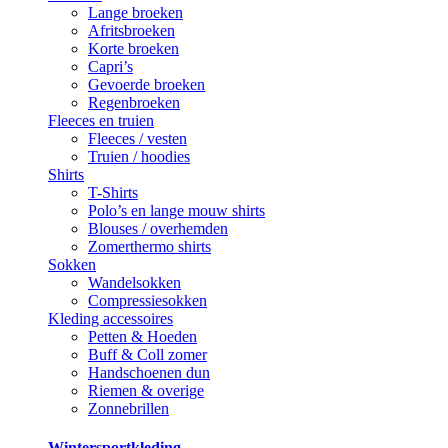
Lange broeken
Afritsbroeken
Korte broeken
Capri’s
Gevoerde broeken
Regenbroeken
Fleeces en truien
Fleeces / vesten
Truien / hoodies
Shirts
T-Shirts
Polo’s en lange mouw shirts
Blouses / overhemden
Zomerthermo shirts
Sokken
Wandelsokken
Compressiesokken
Kleding accessoires
Petten & Hoeden
Buff & Coll zomer
Handschoenen dun
Riemen & overige
Zonnebrillen
Wintersportkleding