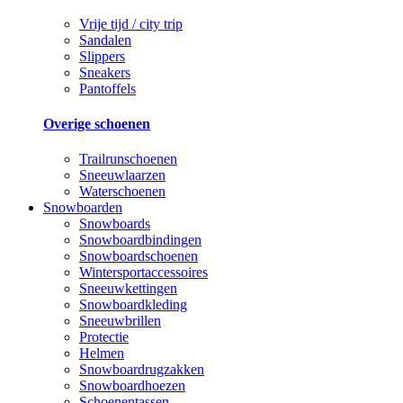
Vrije tijd / city trip
Sandalen
Slippers
Sneakers
Pantoffels
Overige schoenen
Trailrunschoenen
Sneeuwlaarzen
Waterschoenen
Snowboarden
Snowboards
Snowboardbindingen
Snowboardschoenen
Wintersportaccessoires
Sneeuwkettingen
Snowboardkleding
Sneeuwbrillen
Protectie
Helmen
Snowboardrugzakken
Snowboardhoezen
Schoenentassen