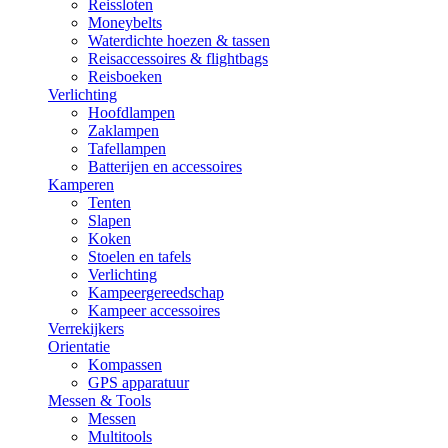
Reissloten
Moneybelts
Waterdichte hoezen & tassen
Reisaccessoires & flightbags
Reisboeken
Verlichting
Hoofdlampen
Zaklampen
Tafellampen
Batterijen en accessoires
Kamperen
Tenten
Slapen
Koken
Stoelen en tafels
Verlichting
Kampeergereedschap
Kampeer accessoires
Verrekijkers
Orientatie
Kompassen
GPS apparatuur
Messen & Tools
Messen
Multitools