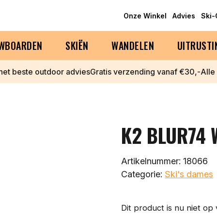
Onze Winkel
Advies
Ski
WBOARDEN
SKIËN
WANDELEN
UITRUSTI
 het beste outdoor advies
Gratis verzending vanaf €30,-
Alle
K2 BLUR74 W
Artikelnummer:
18066
Categorie:
Ski's dames
Dit product is nu niet op