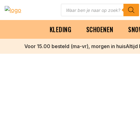
Skip
Producten
zoeken
to
content
KLEDING
SCHOENEN
SNO
Voor 15.00 besteld (ma-vr), morgen in huis
Altijd