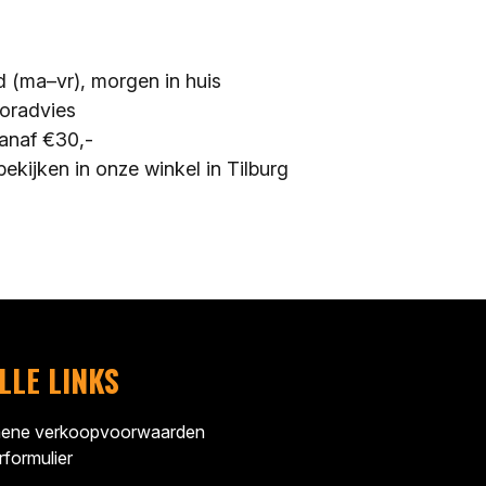
d (ma–vr), morgen in huis
ooradvies
anaf €30,-
bekijken in onze winkel in Tilburg
LLE LINKS
ene verkoopvoorwaarden
formulier